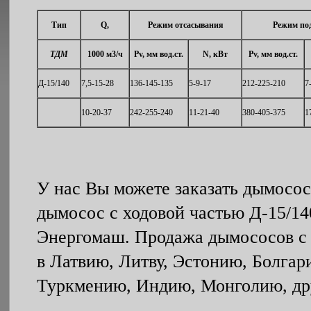
Тип
Q,
Режим отсасывания
Режим по
1000 м3/ч
Рv, мм вод.ст.
N, кВт
Рv, мм вод.ст.
ТДМ
Д-15/140
7,5-15-28
136-145-135
5-9-17
212-225-210
7
10-20-37
242-255-240
11-21-40
380-405-375
1
У нас Вы можете заказать дымосос
дымосос с ходовой частью Д-15/14
Энергомаш. Продажа дымососов с 
в Латвию, Литву, Эстонию, Болгар
Туркмению, Индию, Монголию, др